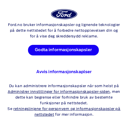
Logg
Sø
inn
FORD
PRO™ EV-LADING
Ford.no bruker informasjonskapsler og lignende teknologier
Skip to content
på dette nettstedet for å forbedre nettopplevelsen din og
for å vise deg skreddersydd reklame.
Godta informasjonskapsler
FORD PRO™ : DU
BESTEMMER
Avvis informasjonskaplser
LADET OG KLAR TIL JOBB
Du kan administrere informasjonskapsler når som helst på
Administrer innstillinger for informasjonskapsler-siden
, men
dette kan begrense eller forhindre bruk av bestemte
funksjoner på nettstedet.
Se
retningslinjene for personvern og informasjonskapsler på
nettstedet
for mer informasjon.