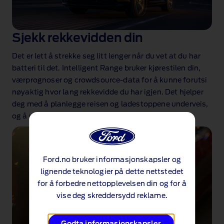
Sjekk rekkevidden din
Det er lett å strekke seg litt lenger når du vet at du har
batteri til det. Intelligent Range bruker kjørestilen din,
værprognoser og crowdsource‑data for å kunne forutsi
nøyaktig hvor lang rekkevidde du har igjen. Det hjelper
deg med å planlegge reisen og ladestoppene underveis,
og å unngå overraskelser.
Ford.no bruker informasjonskapsler og
lignende teknologier på dette nettstedet
for å forbedre nettopplevelsen din og for å
vise deg skreddersydd reklame.
Godta informasjonskapsler