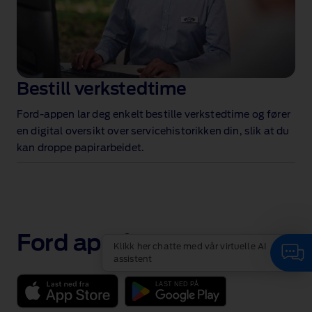
Bestill verkstedtime
Ford‑appen lar deg enkelt bestille verkstedtime og fører
en digital oversikt over servicehistorikken din, slik at du
kan droppe papirarbeidet.
Ford app‑logo
Klikk her chatte med vår virtuelle AI
assistent