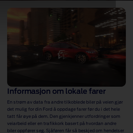
På veien
Sanntidsdata og jevn tilkobling for å gjøre hver
kjøretur bedre
Informasjon om lokale farer
En strøm av data fra andre tilkoblede biler på veien gjør
det mulig for din Ford å oppdage farer før du i det hele
tatt får øye på dem. Den gjenkjenner utfordringer som
veiarbeid eller en trafikkork basert på hvordan andre
biler oppfører seg. Sjåføren får så beskjed om hendelser