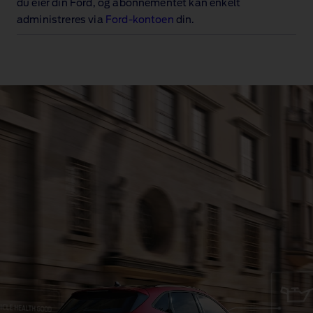
du eier din Ford, og abonnementet kan enkelt
administreres via
Ford‑kontoen
din.