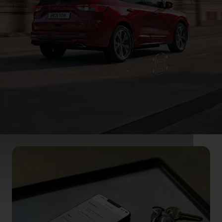
Holder deg på farten
Gå til Ikke la vedlikehold ødelegge en ellers god
dag. La oss ta vare på deg og bilen din