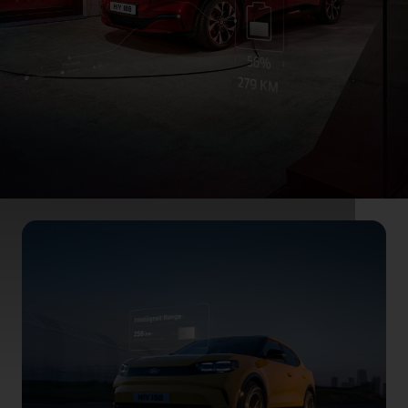
Ford‑appen for
hybrid‑ og elbiler
Teknologi utviklet for Fords elektriske og
plug‑in‑hybrider, klar for vår elektrifiserte
fremtid.