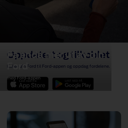
Få enda mer ut av din
Oppdatert og tilkoblet
Ford
Koble din Ford til Ford‑appen og oppdag fordelene.
med Ford‑appen