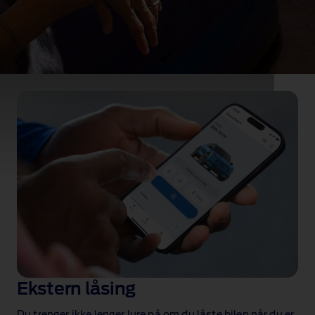
Enkel tilkobling
Funksjoner som er utformet for å holde deg og
bilen koblet til hverandre, uansett hvor du er.
Ekstern låsing