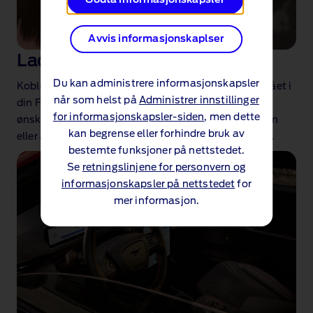
Avvis informasjonskaplser
Ladestatus
Du kan administrere informasjonskapsler
Koble til, gå bort og slapp av. Du kan sjekke ladenivået i
når som helst på
Administrer innstillinger
din Ford i appen og bli varslet når den har oppnådd
for informasjonskapsler-siden
, men dette
ønsket ladenivå og er kjøreklar. Og hvis laderen av en
kan begrense eller forhindre bruk av
eller annen grunn blir koblet fra, får du vite det også.
bestemte funksjoner på nettstedet.
Se
retningslinjene for personvern og
informasjonskapsler på nettstedet
for
mer informasjon.