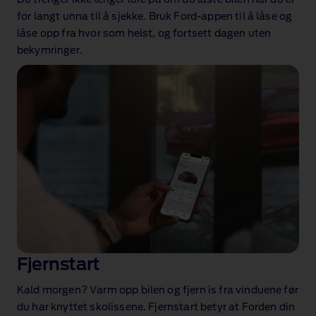
Du trenger ikke lenger lure på om du låste bilen når du er
for langt unna til å sjekke. Bruk Ford‑appen til å låse og
låse opp fra hvor som helst, og fortsett dagen uten
bekymringer.
Fjernstart
Kald morgen? Varm opp bilen og fjern is fra vinduene før
du har knyttet skolissene. Fjernstart betyr at Forden din