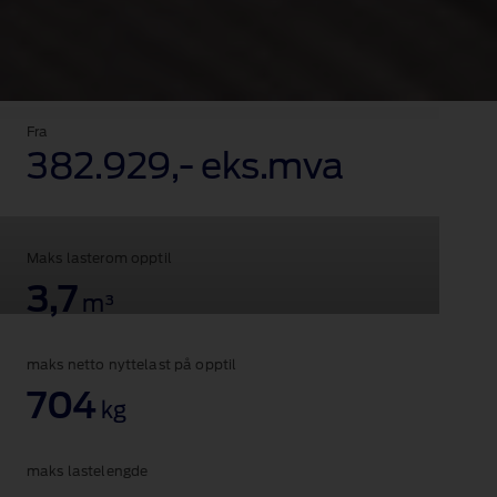
Ford
Transit
Fra
Ford Transit Connect
®
Connect
382.929,‑ eks.mva
driving
in
a
city,
showing
Maks lasterom opptil
chrome
3,7
exterior
m³
fog
lamp
surrounds
maks netto nyttelast på opptil
and
704
automatic
kg
headlights.
maks lastelengde