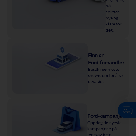
nå –
splitter
nye og
klare for
deg.
Finn en
Ford‑forhandler
Besøk nærmeste
showroom for å se
utvalget
Ford‑kampanjer
Oppdag de nyeste
kampanjene på
tvers av hele