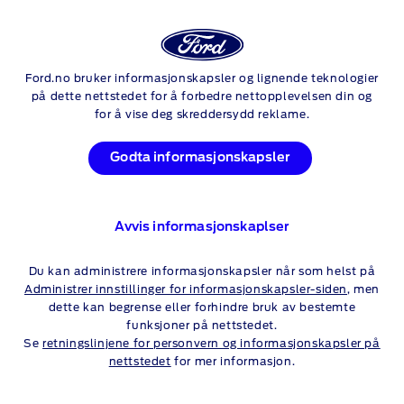
Logg
Sø
inn
NYE FORD
MUSTANG GTD
Ford.no bruker informasjonskapsler og lignende teknologier
Skip to content
på dette nettstedet for å forbedre nettopplevelsen din og
for å vise deg skreddersydd reklame.
Godta informasjonskapsler
Avvis informasjonskaplser
Du kan administrere informasjonskapsler når som helst på
Administrer innstillinger for informasjonskapsler-siden
, men
dette kan begrense eller forhindre bruk av bestemte
funksjoner på nettstedet.
Se
retningslinjene for personvern og informasjonskapsler på
nettstedet
for mer informasjon.