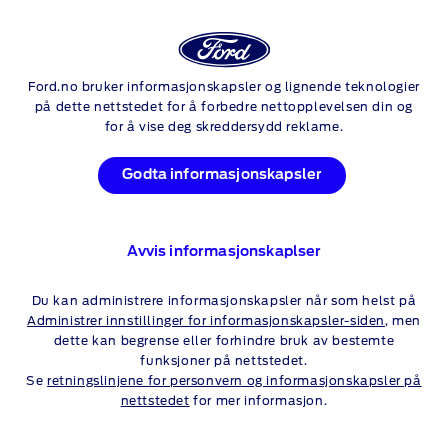
Logg
Sø
inn
SLIK BRUKER DU
Ford.no bruker informasjonskapsler og lignende teknologier
Skip to content
på dette nettstedet for å forbedre nettopplevelsen din og
FJERNSTYRTE
for å vise deg skreddersydd reklame.
FUNKSJONER MED
Godta informasjonskapsler
FORDPASS CONNECT
Sammenkoble
FordPass-appen
med
FordPass-modemet
i
Avvis informasjonskaplser
bilen din, så kan du låse eller låse den opp fra hvor som helst
og bruke en rekke fjernstyrte funksjoner.
Du kan administrere informasjonskapsler når som helst på
Administrer innstillinger for informasjonskapsler-siden
, men
dette kan begrense eller forhindre bruk av bestemte
funksjoner på nettstedet.
Se
retningslinjene for personvern og informasjonskapsler på
nettstedet
for mer informasjon.