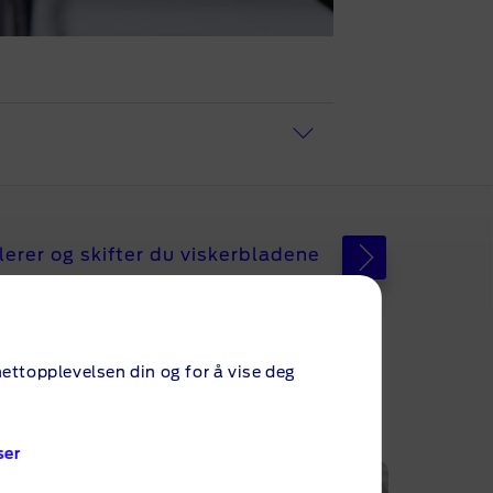
Se på videoen, så blir
llerer og skifter du viskerbladene
 dem med jevne
ettopplevelsen din og for å vise deg
vordan du bruker og
ser
 baklys og skiltlys,