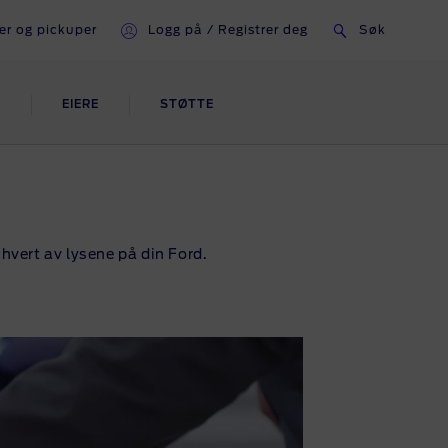
er og pickuper
Logg på / Registrer deg
Søk
I
EIERE
STØTTE
E
 hvert av lysene på din Ford.
ling