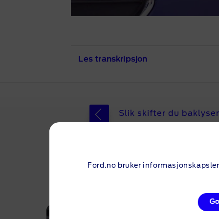
Les transkripsjon
Det er enkelt å sjekke
Slik skifter du baklyse
du snart ekspert på å
Lysene på din Ford er
mellomrom for å være 
Men spørsmålet er: H
Ford.no bruker informasjonskapsler 
Hvis du ikke er sikke
Med trinn som er enkl
Go
sjekker alle bilens ho
pluss kjørelys og lys 