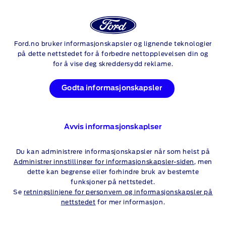
Logg
Sø
inn
SERVICE
Ford.no bruker informasjonskapsler og lignende teknologier
Skip to content
på dette nettstedet for å forbedre nettopplevelsen din og
for å vise deg skreddersydd reklame.
Godta informasjonskapsler
FORD-SERVICEPLANER
FORDEL KOSTNADENE
Avvis informasjonskaplser
Du kan administrere informasjonskapsler når som helst på
Administrer innstillinger for informasjonskapsler-siden
, men
dette kan begrense eller forhindre bruk av bestemte
funksjoner på nettstedet.
Se
retningslinjene for personvern og informasjonskapsler på
nettstedet
for mer informasjon.