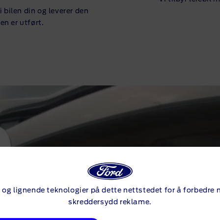
 bilen din og leverer den
en er utført.
og lignende teknologier på dette nettstedet for å forbedre n
skreddersydd reklame.