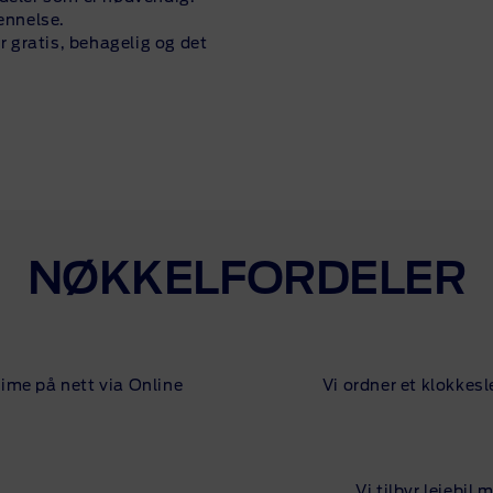
jennelse.
 gratis, behagelig og det
NØKKELFORDELER
time på nett via Online
Vi ordner et klokkes
Vi tilbyr leiebil