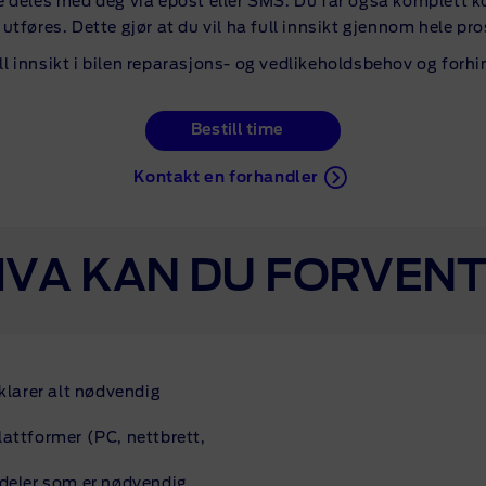
 deles med deg via epost eller SMS. Du får også komplett 
 utføres. Dette gjør at du vil ha full innsikt gjennom hele pr
ll innsikt i bilen reparasjons- og vedlikeholdsbehov og forhi
Bestill time
Kontakt en forhandler
VA KAN DU FORVEN
larer alt nødvendig
lattformer (PC, nettbrett,
 deler som er nødvendig.