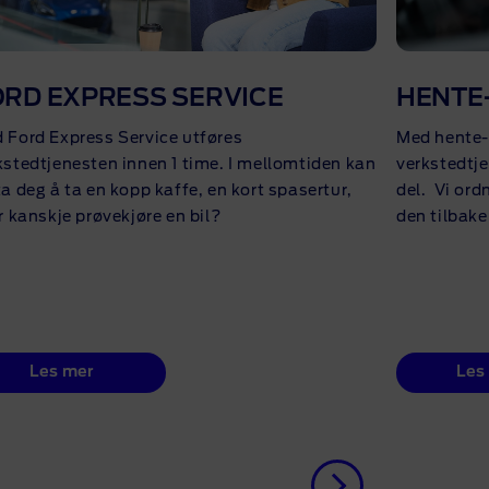
ORD EXPRESS SERVICE
HENTE-
 Ford Express Service utføres
Med hente- 
kstedtjenesten innen 1 time. I mellomtiden kan
verkstedtje
ta deg å ta en kopp kaffe, en kort spasertur,
del. Vi ord
er kanskje prøvekjøre en bil?
den tilbake 
Les mer
Les