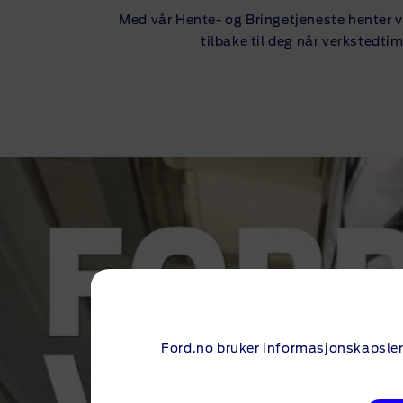
Med vår Hente- og Bringetjeneste henter vi
tilbake til deg når verkstedtim
Ford.no bruker informasjonskapsler 