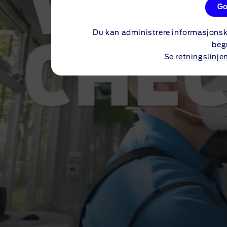
Go
Du kan administrere informasjonsk
beg
Se
retningslinje