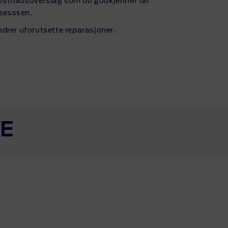
kostnadsoverslag som du godkjenner før
osesssen.
ndrer uforutsette reparasjoner.
TE