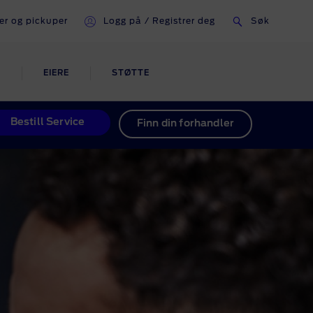
er og pickuper
Logg på / Registrer deg
Søk
I
EIERE
STØTTE
E
Bestill Service
Finn din forhandler
ling