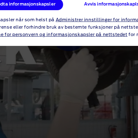
dta informasjonskapsler
Avvis informasjonskapl
apsler når som helst på
Administrer innstillinger for infor
rense eller forhindre bruk av bestemte funksjoner på nettste
ne for personvern og informasjonskapsler på nettstedet
for 