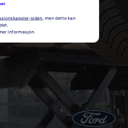
ser
masjonskapsler-siden
, men dette kan
det.
mer informasjon.