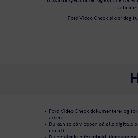
utskiftninger. Filmen og kommentarene
arbeidet
Ford Video Check sikrer deg fu
H
Ford Video Check dokumenterer og fork
arbeid.
Du kan se på videoen på alle digitale p
mobil).
Du betaler kun for arbeid, tjenester og