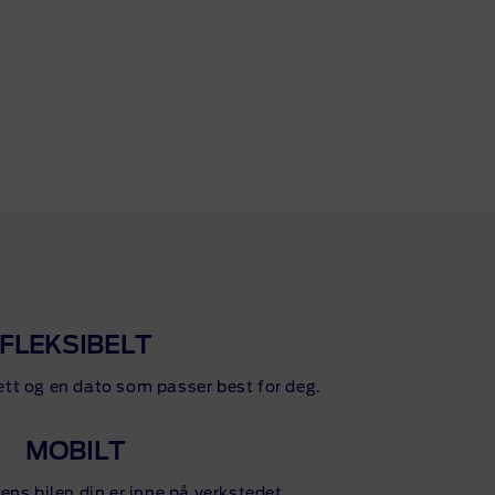
FLEKSIBELT
lett og en dato som passer best for deg.
MOBILT
 mens bilen din er inne på verkstedet.