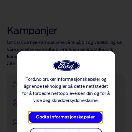
Kampanjer
Utforsk de nye kampanjene våre på bil og varebil, og se
våre seneste Ford‑tilbud. Fra finansieringstilbud til
kampanjer på tvers av utvalgte modeller – finn
alternativer som passer deg.
Ford.no bruker informasjonskapsler og
Konfigurer
lignende teknologier på dette nettstedet
for å forbedre nettopplevelsen din og for å
vise deg skreddersydd reklame.
Bestill prøvekjøring
Godta informasjonskapsler
Se biler på lager