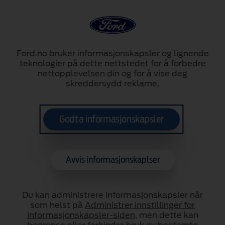
Ford.no bruker informasjonskapsler og lignende
teknologier på dette nettstedet for å forbedre
Ford E-Transit Courier
nettopplevelsen din og for å vise deg
skreddersydd reklame.
Kjøreopplevelsen i nye
E‑Transit Courier
Godta informasjonskapsler
Avvis informasjonskaplser
Du kan administrere informasjonskapsler når
som helst på
Administrer innstillinger for
informasjonskapsler-siden
, men dette kan