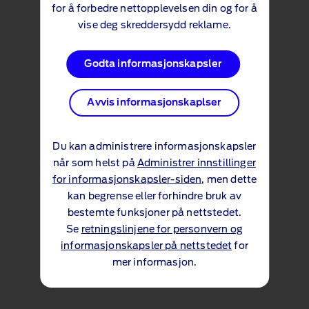
rygging
.
for å forbedre nettopplevelsen din og for å
vise deg skreddersydd reklame.
Godta informasjonskapsler
Avvis informasjonskaplser
Du kan administrere informasjonskapsler
når som helst på
Administrer innstillinger
for informasjonskapsler-siden
, men dette
kan begrense eller forhindre bruk av
bestemte funksjoner på nettstedet.
Se
retningslinjene for personvern og
informasjonskapsler på nettstedet
for
mer informasjon.
Parkeringspakke -