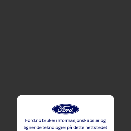
Ford Co-pilot 360 Assist
- standard
Inkluderer kollisjonsforebygging
, cruisekontroll,
intelligent fartsholder, gjenkjenning av trafikkskilt,
Ford.no bruker informasjonskapsler og
førervarsel, feil-vei-varsel og parkeringshjelp ved
lignende teknologier på dette nettstedet