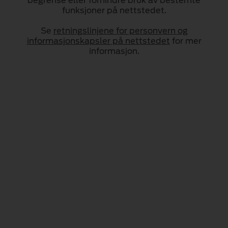
begrense eller forhindre bruk av bestemte
funksjoner på nettstedet.
Se
retningslinjene for personvern og
informasjonskapsler på nettstedet
for mer
informasjon.