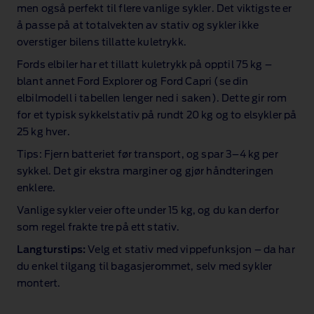
men også perfekt til flere vanlige sykler. Det viktigste er
å passe på at totalvekten av stativ og sykler ikke
overstiger bilens tillatte kuletrykk.
Fords elbiler har et tillatt kuletrykk på opptil 75 kg –
blant annet Ford Explorer og Ford Capri (se din
elbilmodell i tabellen lenger ned i saken). Dette gir rom
for et typisk sykkelstativ på rundt 20 kg og to elsykler på
25 kg hver.
Tips: Fjern batteriet før transport, og spar 3–4 kg per
sykkel. Det gir ekstra marginer og gjør håndteringen
enklere.
Vanlige sykler veier ofte under 15 kg, og du kan derfor
som regel frakte tre på ett stativ.
Langturstips:
Velg et stativ med vippefunksjon – da har
du enkel tilgang til bagasjerommet, selv med sykler
montert.