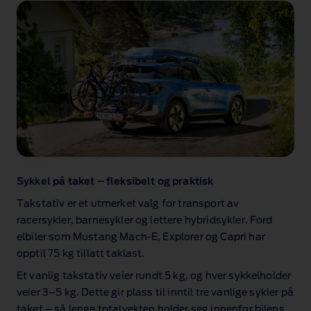
Sykkel på taket – fleksibelt og praktisk
Takstativ er et utmerket valg for transport av
racersykler, barnesykler og lettere hybridsykler. Ford
elbiler som Mustang Mach‑E, Explorer og Capri har
opptil 75 kg tillatt taklast.
Et vanlig takstativ veier rundt 5 kg, og hver sykkelholder
veier 3–5 kg. Dette gir plass til inntil tre vanlige sykler på
taket – så lenge totalvekten holder seg innenfor bilens