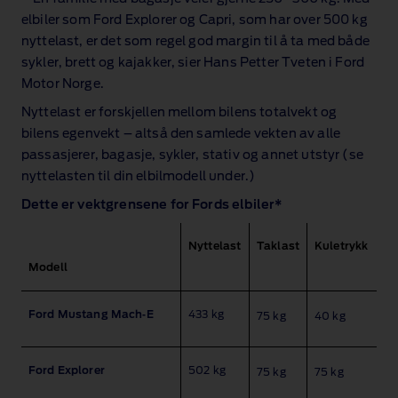
elbiler som Ford Explorer og Capri, som har over 500 kg
nyttelast, er det som regel god margin til å ta med både
sykler, brett og kajakker, sier Hans Petter Tveten i Ford
Motor Norge.
Nyttelast er forskjellen mellom bilens totalvekt og
bilens egenvekt – altså den samlede vekten av alle
passasjerer, bagasje, sykler, stativ og annet utstyr (se
nyttelasten til din elbilmodell under.)
Dette er vektgrensene for Fords elbiler*
Nyttelast
Taklast
Kuletrykk
Modell
Ford Mustang Mach‑E
433 kg
75 kg
40 kg
Ford Explorer
502 kg
75 kg
75 kg