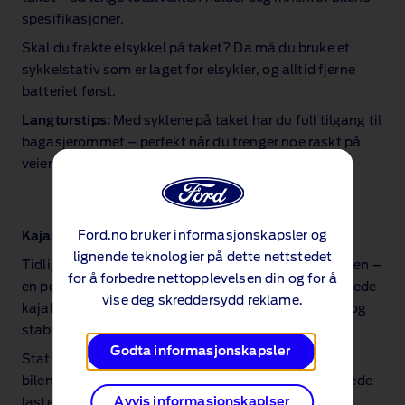
spesifikasjoner.
Skal du frakte elsykkel på taket? Da må du bruke et
sykkelstativ som er laget for elsykler, og alltid fjerne
batteriet først.
Langturstips:
Med syklene på taket har du full tilgang til
bagasjerommet – perfekt når du trenger noe raskt på
veien.
Ford.no bruker informasjonskapsler og
Kajakk eller SUP‑brett på taket
lignende teknologier på dette nettstedet
Tidlig morgen, speilblankt vann og padletur i kajakken –
for å forbedre nettopplevelsen din og for å
en perfekt ferieopplevelse. Med Fords spesialdesignede
vise deg skreddersydd reklame.
kajakkstativ frakter du kajakker og SUP‑brett trygt og
stabilt frem til destinasjonen.
Godta informasjonskapsler
Stativene har polstrede holdere som beskytter både
bilen og utstyret ditt, og leveres med spesialtilpassede
Avvis informasjonskaplser
lastestropper som hindrer slark og riper.