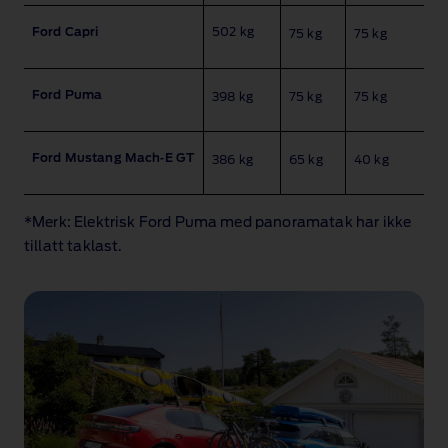
Ford Capri
502 kg
75 kg
75 kg
Ford Puma
398 kg
75 kg
75 kg
Ford Mustang Mach‑E GT
386 kg
65 kg
40 kg
*Merk: Elektrisk Ford Puma med panoramatak har ikke
tillatt taklast.