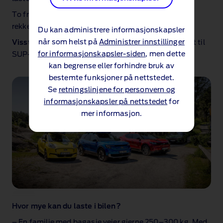
To fritidskajakker på 20–25 kg hver er innenfor
rekkevidde for de fleste elbilmodellene fra Ford.
Du kan administrere informasjonskapsler
når som helst på
Administrer innstillinger
Visste du at:
Kajakkstativet også fungerer utmerket til
for informasjonskapsler-siden
, men dette
SUP‑brett, takket være de fleksible holderne?
kan begrense eller forhindre bruk av
bestemte funksjoner på nettstedet.
Se
retningslinjene for personvern og
informasjonskapsler på nettstedet
for
mer informasjon.
Hvor mye kan du laste i bilen?
– En familie med bagasje veier gjerne 250–300 kg. Med