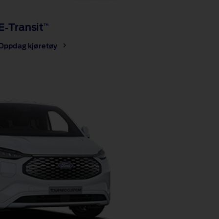
E‑Transit
™
Oppdag kjøretøy