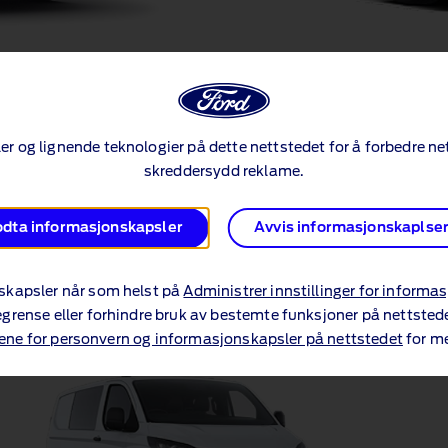
E‑Tourneo
Custom
®
Oppdag kjøretøy
r og lignende teknologier på dette nettstedet for å forbedre net
skreddersydd reklame.
dta informasjonskapsler
Avvis informasjonskaplse
skapsler når som helst på
Administrer innstillinger for informa
grense eller forhindre bruk av bestemte funksjoner på nettsted
jene for personvern og informasjonskapsler på nettstedet
for me