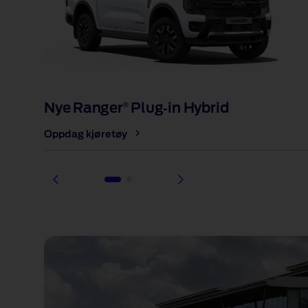
Nye Ranger
Plug‑in Hybrid
®
Oppdag kjøretøy
1 of 2