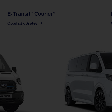
E‑Transit
Courier
™
®
Oppdag kjøretøy