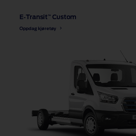
E‑Transit
Custom
™
Oppdag kjøretøy
1 of 1