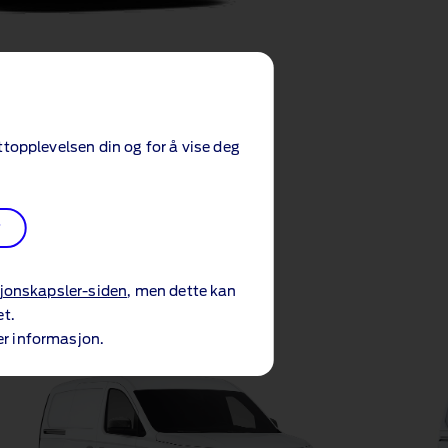
topplevelsen din og for å vise deg
r
sjonskapsler-siden
, men dette kan
et.
r informasjon.