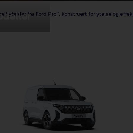
odeller
e hybrider fra Ford Pro
, konstruert for ytelse og eff
™