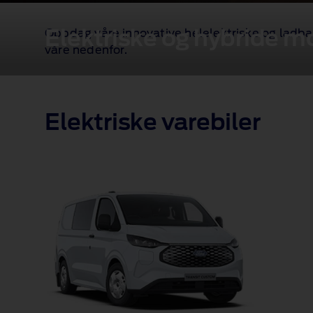
Elektriske og hybride m
Oppdag våre innovative helelektriske og ladbar
våre nedenfor.
Elektriske varebiler