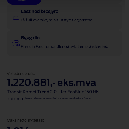
Last ned brosjyre
Få full oversikt, se alt utstyret og prisene
Bygg din
Finn din Ford forhandler og avtal en prøvekjøring.
Veiledende pris:
1.220.881,‑ eks.mva
Transit Kombi Trend 2,0‑liter EcoBlue 150 HK
Imagery shown may not reflect the latest specifications Kombi
automat
Maks netto nyttelast