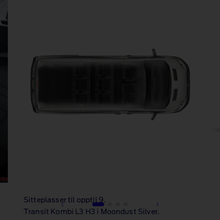
Sitteplasser til opptil 9.
Transit Kombi L3 H3 i Moondust Silver.
1 of 4