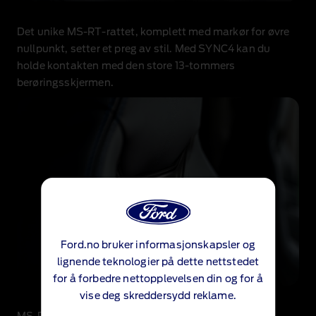
Det unike MS‑RT‑rattet, komplett med markør for øvre
nullpunkt, setter et preg av stil. Med SYNC4 kan du
holde kontakten med den store 13‑tommers
berøringsskjermen.
Ford.no bruker informasjonskapsler og
lignende teknologier på dette nettstedet
for å forbedre nettopplevelsen din og for å
vise deg skreddersydd reklame.