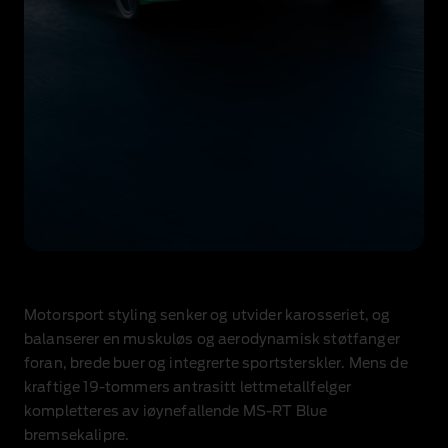
En
grønn
Ford
Motorsport styling senker og utvider karosseriet, og
Transit
Custom
balanserer en muskuløs og aerodynamisk støtfanger
MS-
foran, brede buer og integrerte sportsterskler. Mens de
RT
kraftige 19‑tommers antrasitt lettmetallfelger
som
kompletteres av iøynefallende MS‑RT Blue
kjører
på
bremsekalipre.