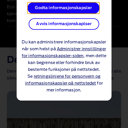
MS‑RT‑sportssetene er håndlaget i førsteklasses
®
Eco‑Leather
og semsket skinn med maksimal
Godta informasjonskapsler
kjørekomfort, og med iøynefallende blå
kontrastsømmer som viser logoen.
Avvis informasjonskaplser
Du kan administrere informasjonskapsler
når som helst på
Administrer innstillinger
for informasjonskapsler-siden
, men dette
Det ligger i detaljene
kan begrense eller forhindre bruk av
bestemte funksjoner på nettstedet.
Denne innovative nye konfigurasjonen nyter godt av alle
Se
retningslinjene for personvern og
sikkerhetsfordelene til en solid skillevegg i full høyde.
informasjonskapsler på nettstedet
for
mer informasjon.