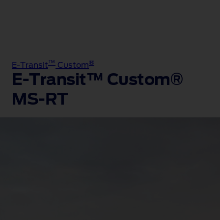
™
®
E-Transit
Custom
E-Transit™ Custom®
MS-RT