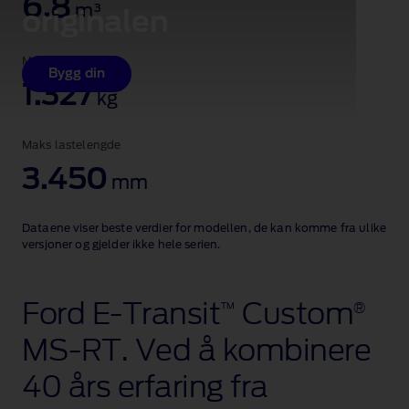
6,8
m³
originalen
Maks. nyttelast
Bygg din
1.327
kg
Maks lastelengde
3.450
mm
Dataene viser beste verdier for modellen, de kan komme fra ulike
versjoner og gjelder ikke hele serien.
Ford E‑Transit
Custom
™
®
MS‑RT. Ved å kombinere
40 års erfaring fra