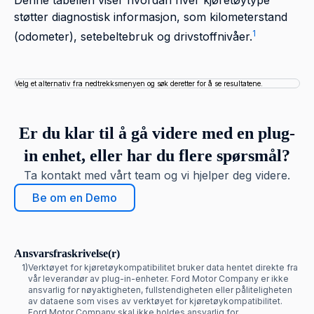
Denne tabellen viser hvordan hver kjøretøytype
støtter diagnostisk informasjon, som kilometerstand
1
(odometer), setebeltebruk og drivstoffnivåer.
Velg et alternativ fra nedtrekksmenyen og søk deretter for å se resultatene.
Velg et alternativ fra nedtrekksmenyen og søk deretter for å se resultatene.
Er du klar til å gå videre med en plug-
in enhet, eller har du flere spørsmål?
Ta kontakt med vårt team og vi hjelper deg videre.
Be om en Demo
Ansvarsfraskrivelse(r)
1)
Verktøyet for kjøretøykompatibilitet bruker data hentet direkte fra
vår leverandør av plug-in-enheter. Ford Motor Company er ikke
ansvarlig for nøyaktigheten, fullstendigheten eller påliteligheten
av dataene som vises av verktøyet for kjøretøykompatibilitet.
Ford Motor Company skal ikke holdes ansvarlig for