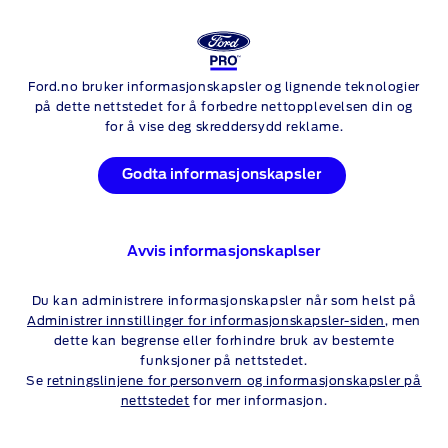
Ford.no bruker informasjonskapsler og lignende teknologier
Skip to content
på dette nettstedet for å forbedre nettopplevelsen din og
for å vise deg skreddersydd reklame.
Godta informasjonskapsler
Avvis informasjonskaplser
SPAR 85.000,- inkl.mva. ved
Du kan administrere informasjonskapsler når som helst på
kjøp av E-Transit Courier
Administrer innstillinger for informasjonskapsler-siden
, men
dette kan begrense eller forhindre bruk av bestemte
lagerbil med levering innen 30.
funksjoner på nettstedet.
september 2026
Se
retningslinjene for personvern og informasjonskapsler på
nettstedet
for mer informasjon.
Nå har du mulighet for å gjøre et knallgodt kjøp på helt
nye
E-Transit
Courier lagerbil.
E-Transit
Courier er en helt